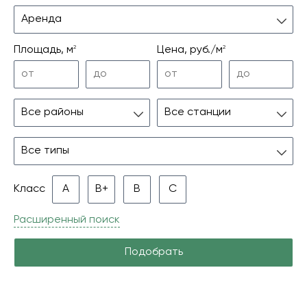
Аренда
2
2
Площадь, м
Цена, руб./м
Все районы
Все станции
Все типы
Класс
A
B+
B
С
Расширенный поиск
Подобрать