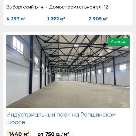
Выборгский р-н
Домостроительная ул, 12
2
2
2
4 297 м
1 392 м
2 905 м
Аренда
Индустриальный парк на Ропшинском
шоссе
1440 м
2
от 750 р./м
2