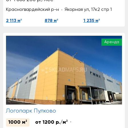
Красногвардейский р-н
Якорная ул, 17к2 стр 1
2
2
2
2 113 м
878 м
1 235 м
Аренда
Логопарк Пулково
1000 м
2
от 1200 р./м
2