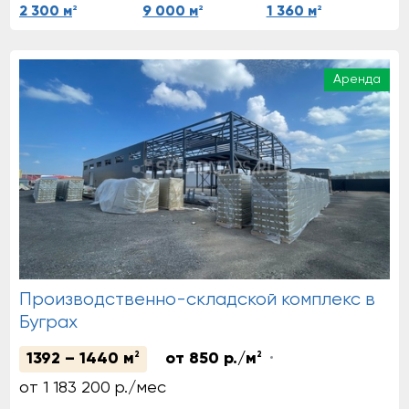
2
2
2
2 300 м
9 000 м
1 360 м
Аренда
Производственно-складской комплекс в
Буграх
1392 – 1440 м
2
от 850 р./м
2
от 1 183 200 р./мес