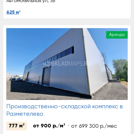
Автомобильная ул, 3Б
2
625 м
Аренда
Производственно-складской комплекс в
Разметелево
777 м
2
от 900 р./м
2
от 699 300 р./мес