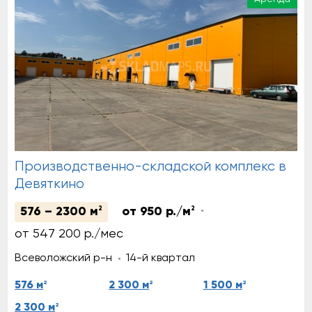
Производственно-складской комплекс в
Девяткино
576 – 2300 м
2
от 950 р./м
2
от 547 200 р./мес
Всеволожский р-н
14-й квартал
2
2
2
576 м
2 300 м
1 500 м
2
2 300 м