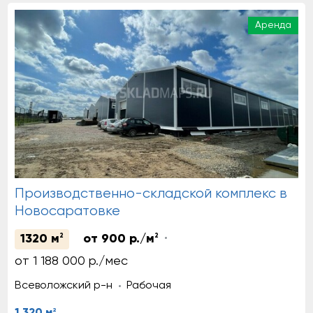
Аренда
Производственно-складской комплекс в
Новосаратовке
1320 м
2
от 900 р./м
2
от 1 188 000 р./мес
Всеволожский р-н
Рабочая
2
1 320 м