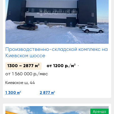
Производственно-складской комплекс на
Киевском шоссе
1300 – 2877 м
2
от 1200 р./м
2
от 1 560 000 р./мес
Киевское ш, 44
2
2
1 300 м
2 877 м
Аренда