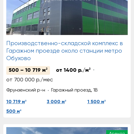
Производственно-складской комплекс в
Гаражном проезде около станции метро
Обухово
500 – 10 719 м
2
от 1400 р./м
2
от 700 000 р./мес
Фрунзенский р-н
Гаражный проезд, 1В
2
2
2
10 719 м
3 000 м
1 500 м
2
500 м
Аренда