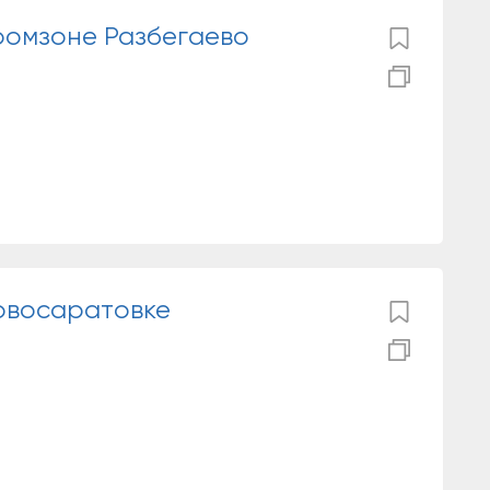
ромзоне Разбегаево
овосаратовке