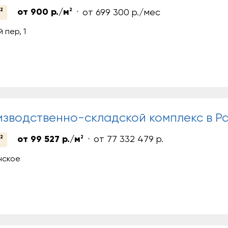
2
от 900 р./м
2
от 699 300 р./мес
 пер, 1
зводственно-складской комплекс в Р
2
от 99 527 р./м
2
от 77 332 479 р.
нское