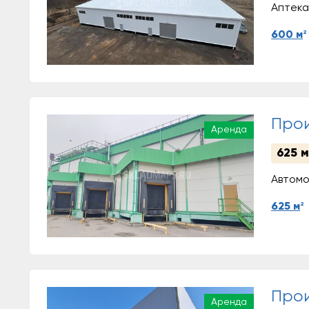
Аптека
2
600 м
Прои
Аренда
625 м
Автомо
2
625 м
Прои
Аренда