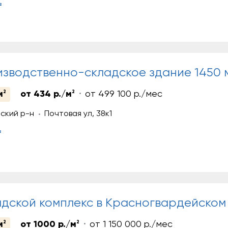
2
зводственно-складское здание 1450 
м
2
от 434 р./м
2
от 499 100 р./мес
ский р-н
Почтовая ул, 38к1
2
дской комплекс в Красногвардейском
м
2
от 1000 р./м
2
от 1 150 000 р./мес