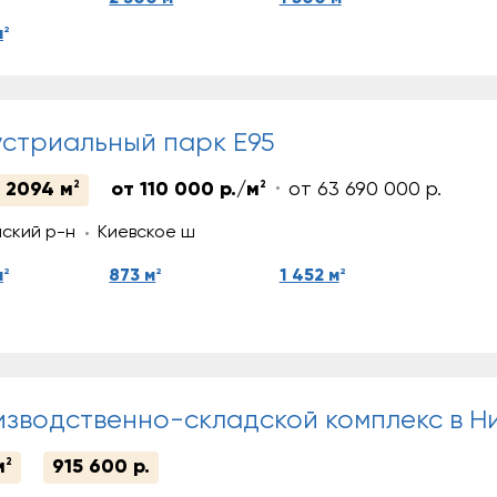
2
м
стриальный парк E95
– 2094 м
2
от 110 000 р./м
2
от 63 690 000 р.
ский р-н
Киевское ш
2
2
2
м
873 м
1 452 м
зводственно-складской комплекс в Н
м
2
915 600 р.