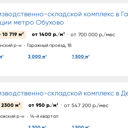
зводственно-складской комплекс в Г
ции метро Обухово
 10 719 м
2
от 1400 р./м
2
от 700 000 р./мес
нский р-н
Гаражный проезд, 1В
2
2
2
м
3 000 м
1 500 м
зводственно-складской комплекс в Д
 2300 м
2
от 950 р./м
2
от 547 200 р./мес
ожский р-н
14-й квартал
2
2
2 300 м
1 500 м