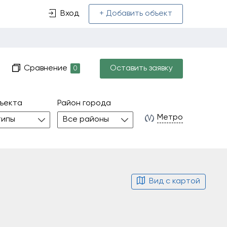
Вход
+ Добавить объект
Сравнение
Оставить заявку
0
бъекта
Район города
Метро
типы
Все районы
Вид с картой