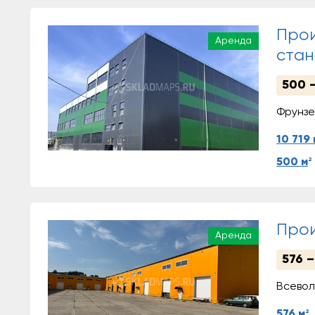
Прои
Аренда
стан
500 –
Фрунзе
10 719 
2
500 м
Прои
Аренда
576 –
Всевол
2
576 м