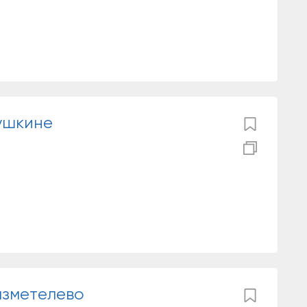
ушкине
азметелево