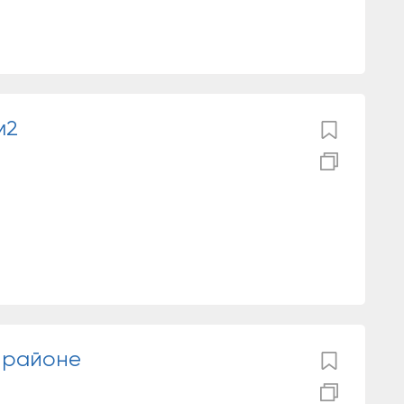
м2
 районе