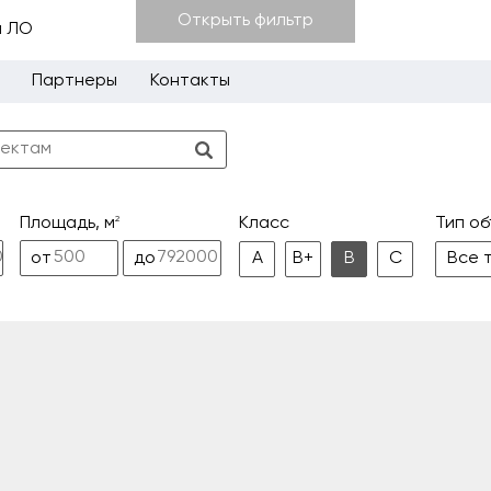
Открыть фильтр
и ЛО
Партнеры
Контакты
2
Класс
Тип о
Площадь, м
A
B+
B
С
Все 
от
до