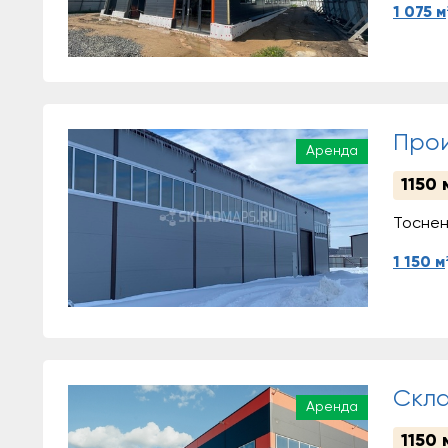
1 075 м
Прои
Аренда
1150 
Тоснен
1 150 м
Cкла
Аренда
1150 