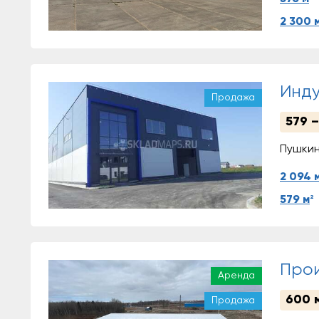
2 300 
Инду
Продажа
579 
Пушкин
2 094 
2
579 м
Прои
Аренда
600 
Продажа