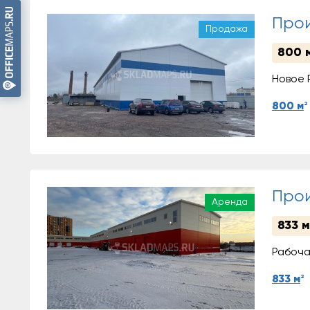
Прои
Продажа
800 
Новое 
2
800 м
Прои
Аренда
833 м
Рабочая
2
833 м