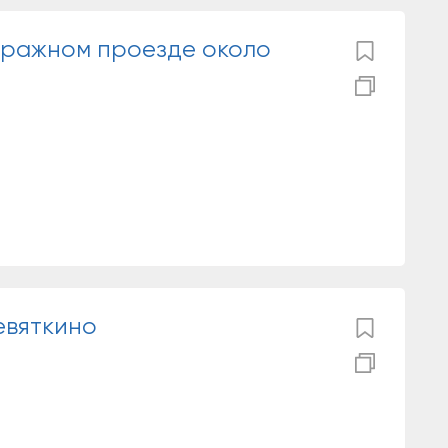
аражном проезде около
евяткино