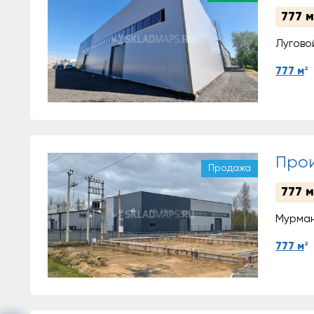
777 м
Луговой
2
777 м
Прои
Продажа
777 м
Мурма
2
777 м