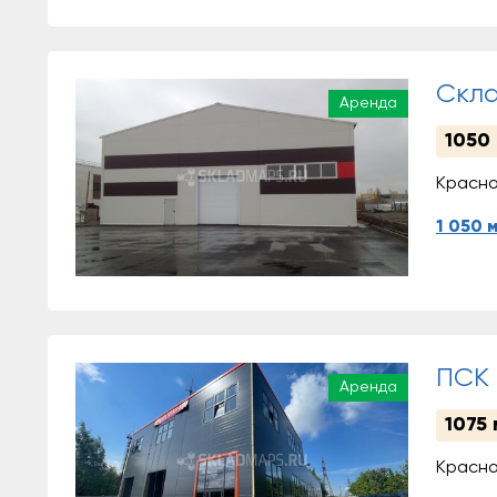
Скла
Аренда
1050
Красно
1 050 
ПСК 
Аренда
1075 
Красно