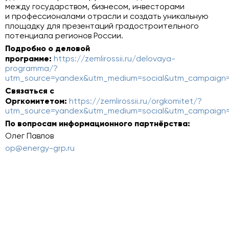
между государством, бизнесом, инвесторами
и профессионалами отрасли и создать уникальную
площадку для презентаций градостроительного
потенциала регионов России.
Подробно о деловой
программе:
https://zemlirossii.ru/delovaya-
programma/?
utm_source=yandex&utm_medium=social&utm_campaign=
Связаться с
Оргкомитетом:
https://zemlirossii.ru/orgkomitet/?
utm_source=yandex&utm_medium=social&utm_campaign=
По вопросам информационного партнёрства:
Олег Павлов
op@energy-grp.ru