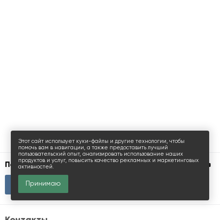
Этот сайт использует куки-файлы и другие технологии, чтобы
помочь вам в навигации, а также предоставить лучший
пользовательский опыт, анализировать использование наших
продуктов и услуг, повысить качество рекламных и маркетинговых
Поиск офисов, торговых помещений и апартаментов
активностей.
Принимаю