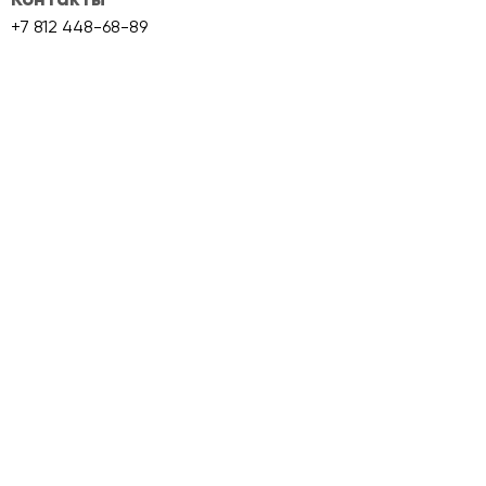
Контакты
+7 812 448-68-89
info@skladmaps.ru
Склады и производства
Объекты класса A
Объекты класса B+
Объекты класса B
Объекты класса C
Сервис Skladmaps
О сервисе
Складам
Условия использования
Политика конциденциальности
Аналитика
Блог
Партнеры