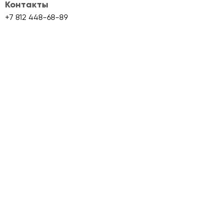
Контакты
+7 812 448-68-89
info@skladmaps.ru
Склады и производства
Объекты класса A
Объекты класса B+
Объекты класса B
Объекты класса C
Сервис Skladmaps
О сервисе
Складам
Условия использования
Политика конциденциальности
Аналитика
Блог
Партнеры