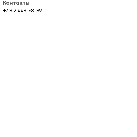
Контакты
+7 812 448-68-89
info@skladmaps.ru
Склады и производства
Объекты класса A
Объекты класса B+
Объекты класса B
Объекты класса C
Сервис Skladmaps
О сервисе
Складам
Условия использования
Политика конциденциальности
Аналитика
Блог
Партнеры