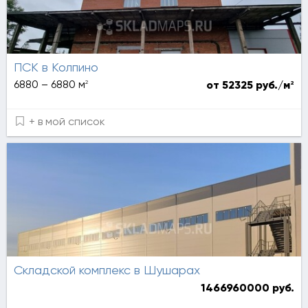
ПСК в Колпино
2
6880 – 6880 м
2
от 52325 руб./м
+ в мой список
Складской комплекс в Шушарах
1466960000 руб.