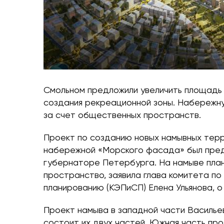
Смольном предложили увеличить площадь 
создания рекреационной зоны. Набережну
за счет общественных пространств.
Проект по созданию новых намывных терр
набережной «Морского фасада» был пред
губернаторе Петербурга. На намыве пла
пространство, заявила глава комитета по
планированию (КЭПиСП) Елена Ульянова, о
Проект намыва в западной части Василье
состоит их двух частей. Южная часть про