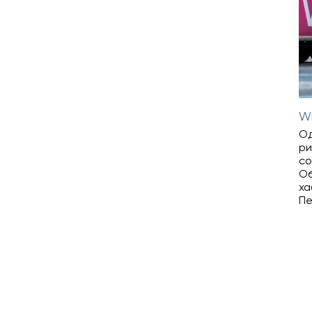
Wi
Од
ри
со
Об
ха
Пе