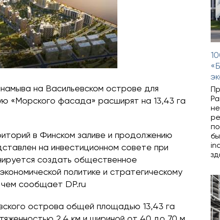
1
«Б
э
намыва на Васильевском острове для
Пр
Pa
ю «Морского фасада» расширят на 13,43 га
не
ре
по
иторий в Финском заливе и продолжению
бы
in
ставлен на инвестиционном совете при
зд
нируется создать общественное
 экономической политике и стратегическому
 чем сообщает DP.ru
вского острова общей площадью 13,43 га
тяженностью 2,4 км и шириной от 40 до 70 м