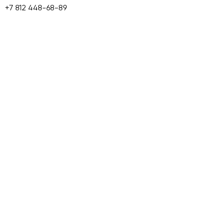
+7 812 448-68-89
info@skladmaps.ru
Склады и производства
Объекты класса A
Объекты класса B+
Объекты класса B
Объекты класса C
Сервис Skladmaps
О сервисе
Складам
Условия использования
Политика конциденциальности
Аналитика
Блог
Партнеры
Для собственников