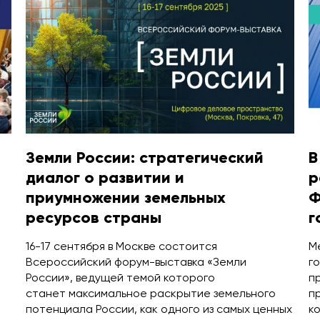
Земли России: стратегический
В
диалог о развитии и
р
приумножении земельных
Ф
ресурсов страны
г
16-17 сентября в Москве состоится
М
Всероссийский форум-выставка «Земли
г
России», ведущей темой которого
п
станет максимальное раскрытие земельного
п
потенциала России, как одного из самых ценных
к