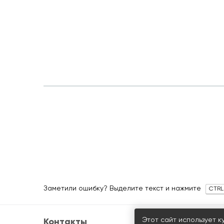
Заметили ошибку? Выделите текст и нажмите
CTRL
Этот сайт использует к
Контакты
Склад