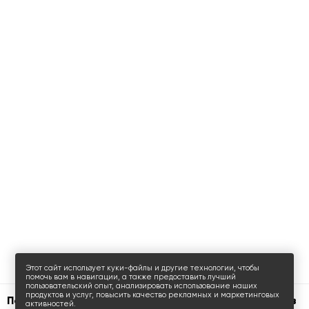
Этот сайт использует куки-файлы и другие технологии, чтобы
помочь вам в навигации, а также предоставить лучший
пользовательский опыт, анализировать использование наших
продуктов и услуг, повысить качество рекламных и маркетинговых
Поиск офисов, торговых помещений и апартаментов
активностей.