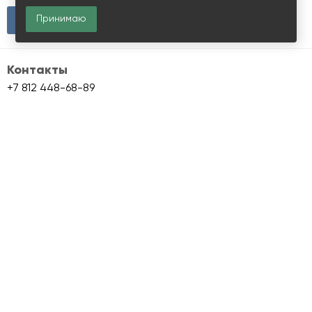
Принимаю
Контакты
+7 812 448-68-89
info@skladmaps.ru
Склады и производства
Объекты класса A
Объекты класса B+
Объекты класса B
Объекты класса C
Сервис Skladmaps
О сервисе
Складам
Условия использования