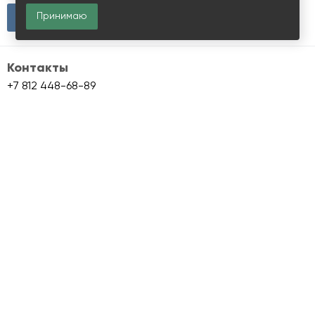
Принимаю
Контакты
+7 812 448-68-89
info@skladmaps.ru
Склады и производства
Объекты класса A
Объекты класса B+
Объекты класса B
Объекты класса C
Сервис Skladmaps
О сервисе
Складам
Условия использования